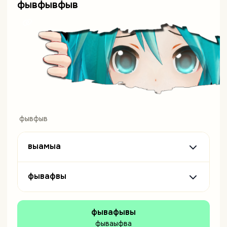
фывфывфыв
фывфыв
выамыа
фывафвы
фывафывы
фываыфва