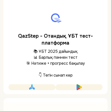
QazStep - Отандық ҰБТ тест-
платформа
📚 ҰБТ 2025 дайындық
📊 Барлық пәннен тест
🎯 Нәтиже + прогресс бақылау
👇 Тегін сынап көр