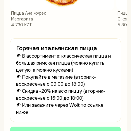
Пицца Ана жүрек
Пицца 
Маргарита
С коп
4 730 KZT
5 800
Горячая итальянская пицца
🍕 В ассортименте: классическая пицца и
большая римская пицца (можно купить
целую, а можно кусками)
🍕 Покупайте в магазине (вторник-
воскресенье с 09:00 до 18:00)
🍕 Скидка -20% на всю пиццу (вторник-
воскресенье с 16:00 до 18:00)
🍕 Или закажите через Wolt по ссылке
ниже