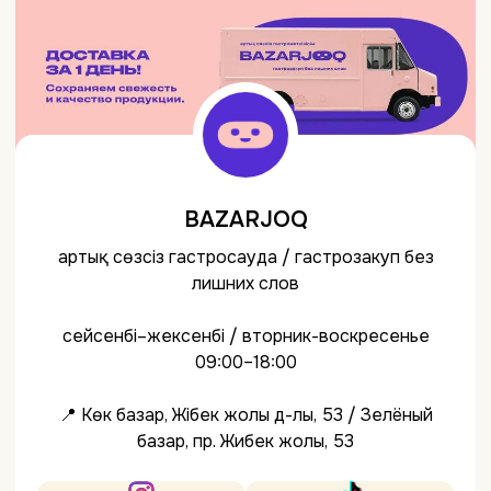
BAZARJOQ
артық сөзсіз гастросауда / гастрозакуп без
лишних слов
сейсенбі–жексенбі / вторник-воскресенье
09:00–18:00
📍 Көк базар, Жібек жолы д-лы, 53 / Зелёный
базар, пр. Жибек жолы, 53