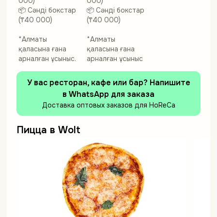
000)
000)
📦 Сәнді бокстар
📦 Сәнді бокстар
(₸40 000)
(₸40 000)
*Алматы
*Алматы
қаласына ғана
қаласына ғана
арналған ұсыныс.
арналған ұсыныс
У вас ресторан, кафе или бар? Напишите
в WhatsApp для заказа
Доставка оптовых заказов для HoReCa
Пицца в Wolt