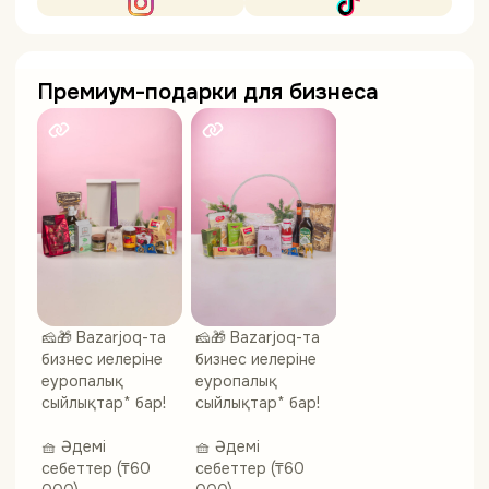
Премиум-подарки для бизнеса
🧀🎁 Bazarjoq-та
🧀🎁 Bazarjoq-та
бизнес иелеріне
бизнес иелеріне
еуропалық
еуропалық
сыйлықтар* бар!
сыйлықтар* бар!
🧺 Әдемі
🧺 Әдемі
себеттер (₸60
себеттер (₸60