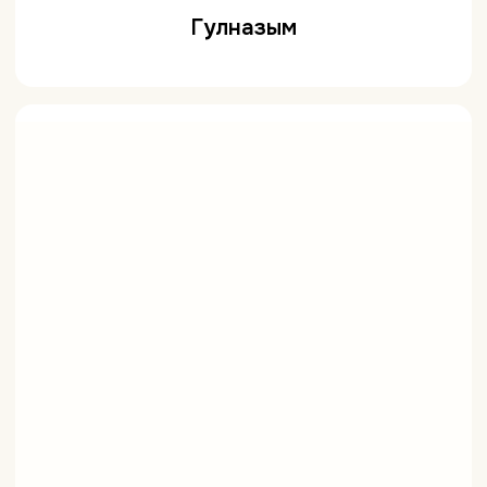
Гулназым