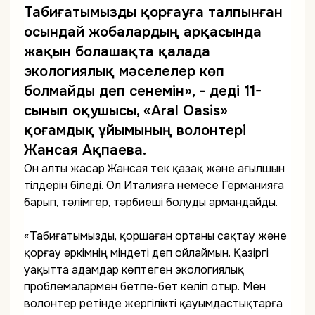
Табиғатымызды қорғауға талпынған
осындай жобалардың арқасында
жақын болашақта қалада
экологиялық мәселелер көп
болмайды деп сенемін», - деді 11-
сынып оқушысы, «Aral Oasis»
қоғамдық ұйымының волонтері
Жансая Ақпаева.
Он алты жасар Жансая тек қазақ және ағылшын
тілдерін біледі. Ол Италияға немесе Германияға
барып, тәлімгер, тәрбиеші болуды армандайды.
«Табиғатымызды, қоршаған ортаны сақтау және
қорғау әркімнің міндеті деп ойлаймын. Қазіргі
уақытта адамдар көптеген экологиялық
проблемалармен бетпе-бет келіп отыр. Мен
волонтер ретінде жергілікті қауымдастықтарға