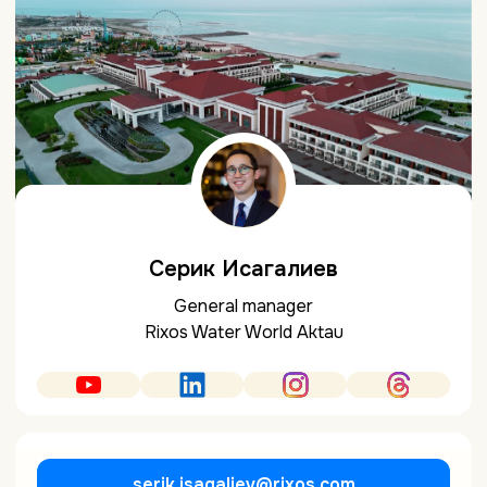
Серик Исагалиев
General manager
Rixos Water World Aktau
serik.isagaliev@rixos.com