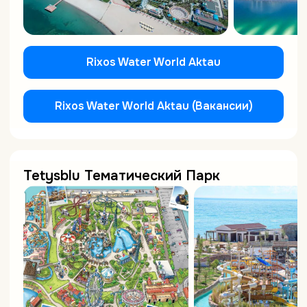
Rixos Water World Aktau
Rixos Water World Aktau (Вакансии)
Tetysblu Тематический Парк